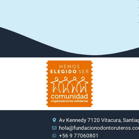
Av Kennedy 7120 Vitacura, Santiag
hola@fundacionodontoruteros.c
+56 9 77060801