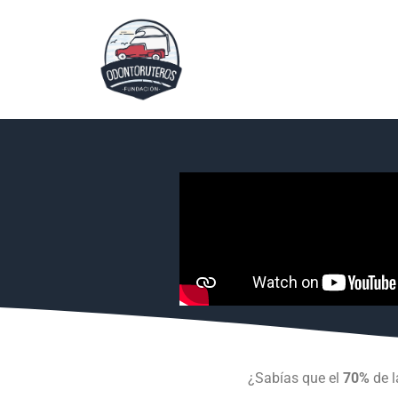
¿Sabías que el
70%
de l