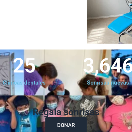
25
3,64
Clínicas dentales
Sonrisas nuevas
Regala sonrisas
DONAR