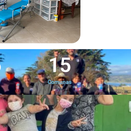
6
15
Comunas