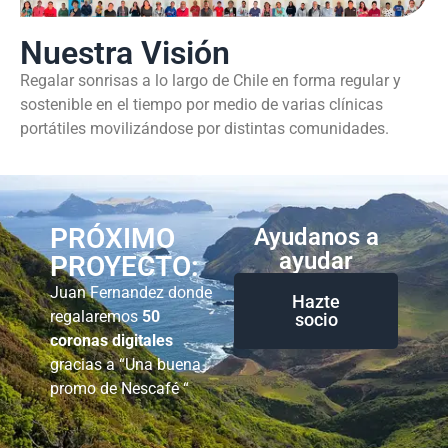
Nuestra Visión
Regalar sonrisas a lo largo de Chile en forma regular y
sostenible en el tiempo por medio de varias clínicas
portátiles movilizándose por distintas comunidades.
PRÓXIMO
Ayudanos a
ayudar
PROYECTO:
Juan Fernandez donde
Hazte
regalaremos
50
socio
coronas digitales
gracias a “Una buena
promo de Nescafé “