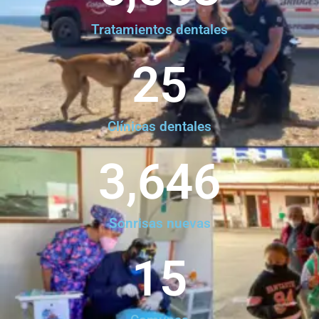
Tratamientos dentales
25
Clínicas dentales
3,646
Sonrisas nuevas
15