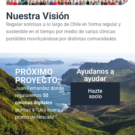
Nuestra Visión
Regalar sonrisas a lo largo de Chile en forma regular y
sostenible en el tiempo por medio de varias clínicas
portátiles movilizándose por distintas comunidades.
PRÓXIMO
Ayudanos a
ayudar
PROYECTO:
Juan Fernandez donde
Hazte
regalaremos
50
socio
coronas digitales
gracias a “Una buena
promo de Nescafé “