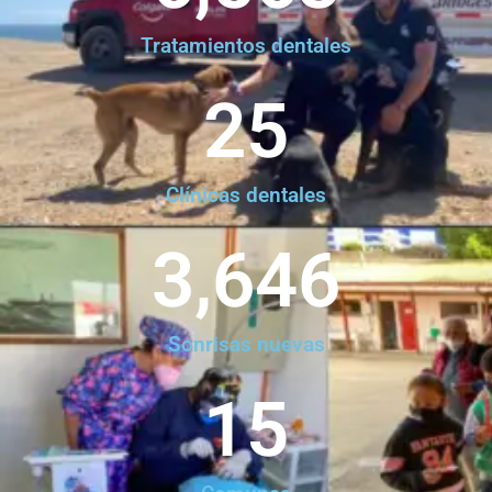
Tratamientos dentales
25
Clínicas dentales
3,646
Sonrisas nuevas
15