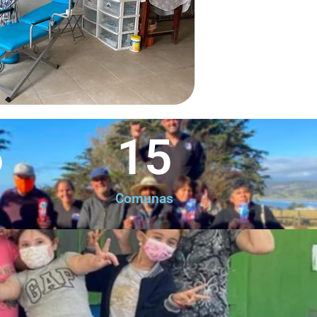
6
15
Comunas