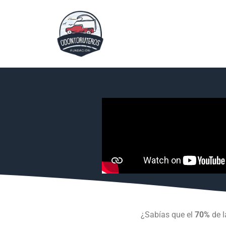
¿Sabías que el
70%
de l