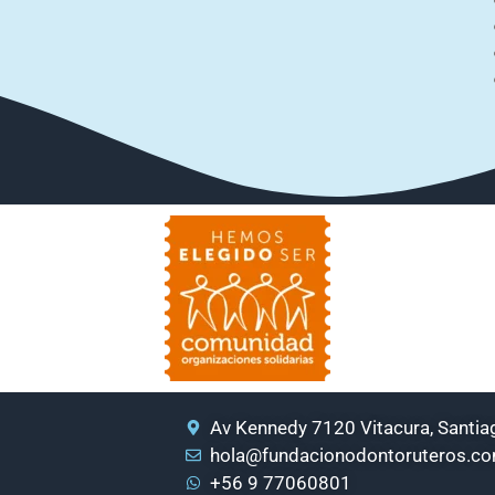
Av Kennedy 7120 Vitacura, Santiag
hola@fundacionodontoruteros.c
+56 9 77060801