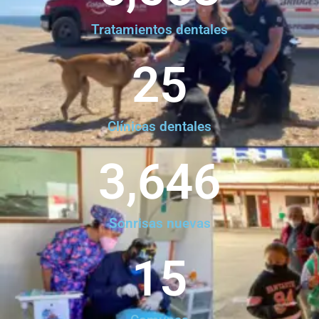
Tratamientos dentales
25
Clínicas dentales
3,646
Sonrisas nuevas
15