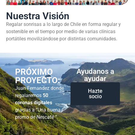
Nuestra Visión
Regalar sonrisas a lo largo de Chile en forma regular y
sostenible en el tiempo por medio de varias clínicas
portátiles movilizándose por distintas comunidades.
PRÓXIMO
Ayudanos a
ayudar
PROYECTO:
Juan Fernandez donde
Hazte
regalaremos
50
socio
coronas digitales
gracias a “Una buena
promo de Nescafé “