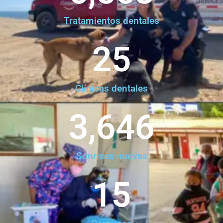
Tratamientos dentales
25
Clínicas dentales
3,646
Sonrisas nuevas
15