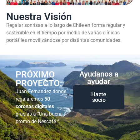
Nuestra Visión
Regalar sonrisas a lo largo de Chile en forma regular y
sostenible en el tiempo por medio de varias clínicas
portátiles movilizándose por distintas comunidades.
PRÓXIMO
Ayudanos a
ayudar
PROYECTO:
Juan Fernandez donde
Hazte
regalaremos
50
socio
coronas digitales
gracias a “Una buena
promo de Nescafé “