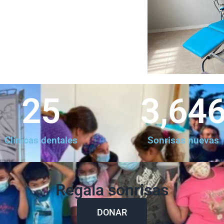
25
3,64
Clínicas dentales
Sonrisas nuevas
Regala sonrisas
DONAR