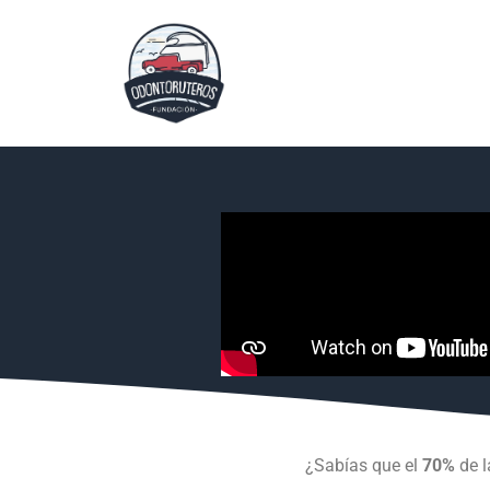
¿Sabías que el
70%
de l