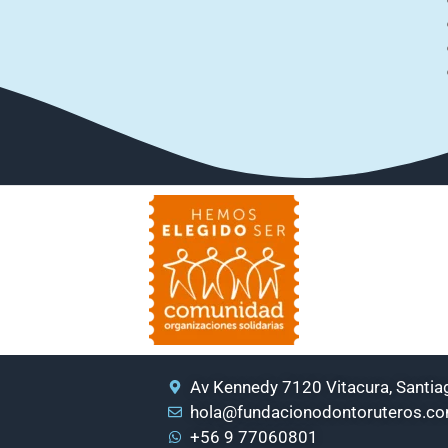
Av Kennedy 7120 Vitacura, Santiag
hola@fundacionodontoruteros.c
+56 9 77060801