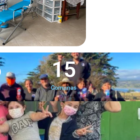
6
15
Comunas