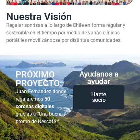
Nuestra Visión
Regalar sonrisas a lo largo de Chile en forma regular y
sostenible en el tiempo por medio de varias clínicas
portátiles movilizándose por distintas comunidades.
PRÓXIMO
Ayudanos a
ayudar
PROYECTO:
Juan Fernandez donde
Hazte
regalaremos
50
socio
coronas digitales
gracias a “Una buena
promo de Nescafé “