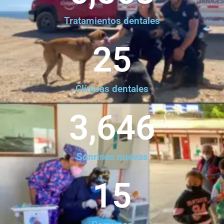
Tratamientos dentales
25
Clínicas dentales
3,646
Sonrisas nuevas
15