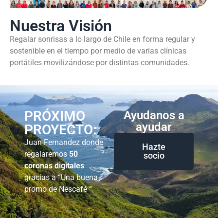
Nuestra Visión
Regalar sonrisas a lo largo de Chile en forma regular y
sostenible en el tiempo por medio de varias clínicas
portátiles movilizándose por distintas comunidades.
PRÓXIMO
Ayudanos a
ayudar
PROYECTO:
Juan Fernandez donde
Hazte
regalaremos
50
socio
coronas digitales
gracias a “Una buena
promo de Nescafé “