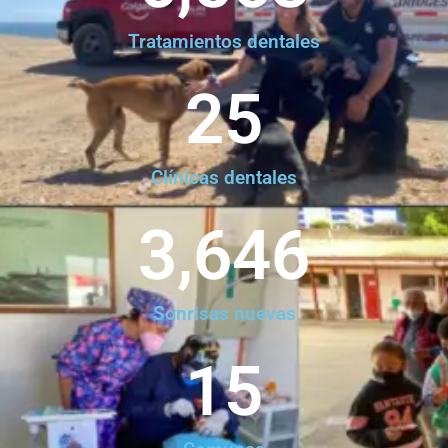
Tratamientos dentales
25
Clínicas dentales
3,646
Sonrisas nuevas
15