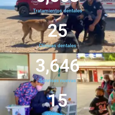
Tratamientos dentales
25
Clínicas dentales
3,646
Sonrisas nuevas
15