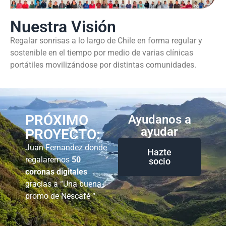
Nuestra Visión
Regalar sonrisas a lo largo de Chile en forma regular y
sostenible en el tiempo por medio de varias clínicas
portátiles movilizándose por distintas comunidades.
PRÓXIMO
Ayudanos a
ayudar
PROYECTO:
Juan Fernandez donde
Hazte
regalaremos
50
socio
coronas digitales
gracias a “Una buena
promo de Nescafé “