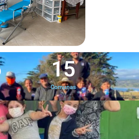
6
15
Comunas