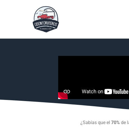
¿Sabías que el
70%
de l