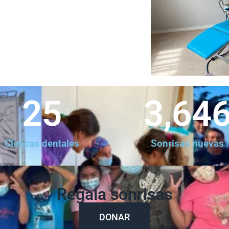
25
3,64
Clínicas dentales
Sonrisas nuevas
Regala sonrisas
DONAR