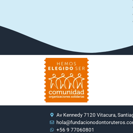
Av Kennedy 7120 Vitacura, Santiag
hola@fundacionodontoruteros.c
+56 9 77060801