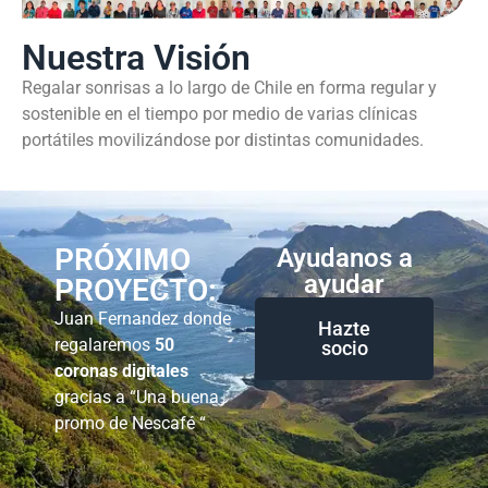
Nuestra Visión
Regalar sonrisas a lo largo de Chile en forma regular y
sostenible en el tiempo por medio de varias clínicas
portátiles movilizándose por distintas comunidades.
PRÓXIMO
Ayudanos a
ayudar
PROYECTO:
Juan Fernandez donde
Hazte
regalaremos
50
socio
coronas digitales
gracias a “Una buena
promo de Nescafé “