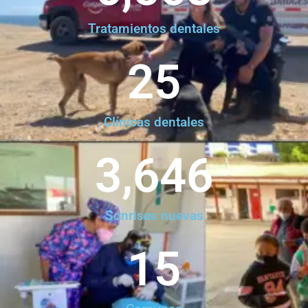
Tratamientos dentales
25
Clínicas dentales
3,646
Sonrisas nuevas
15