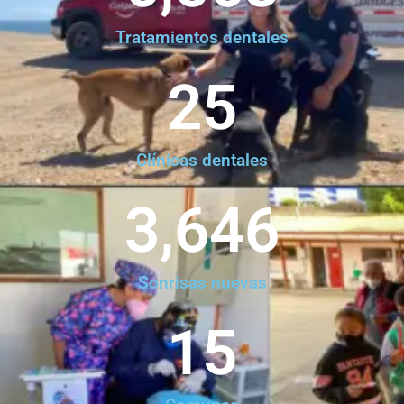
Tratamientos dentales
25
Clínicas dentales
3,646
Sonrisas nuevas
15