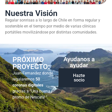
Nuestra Visión
Regalar sonrisas a lo largo de Chile en forma regular y
sostenible en el tiempo por medio de varias clínicas
portátiles movilizándose por distintas comunidades.
PRÓXIMO
Ayudanos a
ayudar
PROYECTO:
Juan Fernandez donde
Hazte
regalaremos
50
socio
coronas digitales
gracias a “Una buena
promo de Nescafé “