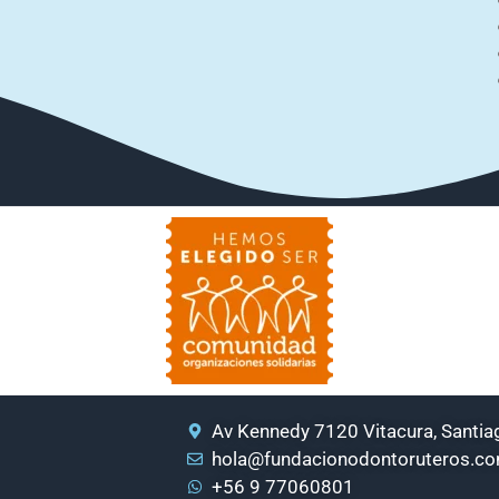
Av Kennedy 7120 Vitacura, Santiag
hola@fundacionodontoruteros.c
+56 9 77060801