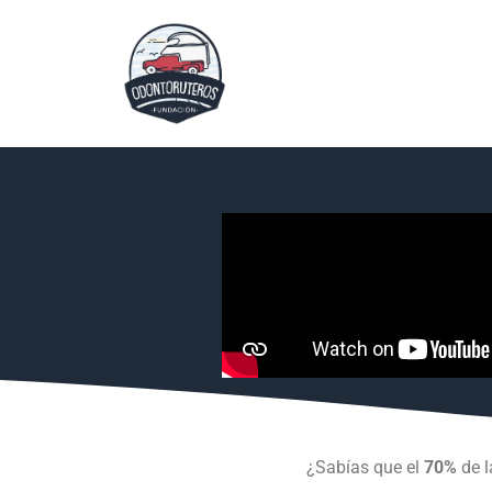
¿Sabías que el
70%
de l