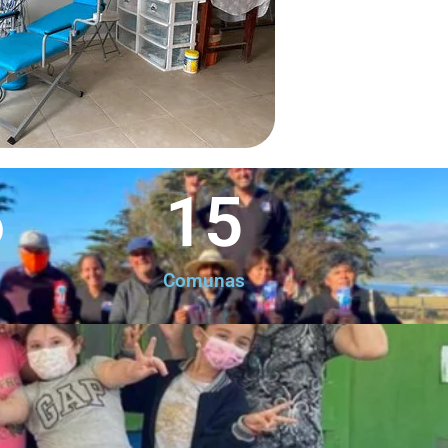
6
15
Comunas