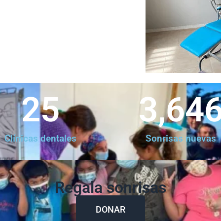
25
3,64
Clínicas dentales
Sonrisas nuevas
Regala sonrisas
DONAR