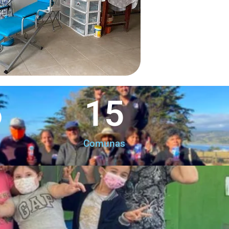
6
15
Comunas