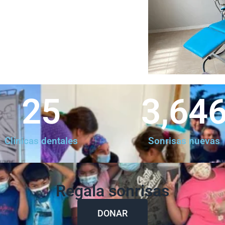
25
3,64
Clínicas dentales
Sonrisas nuevas
Regala sonrisas
DONAR