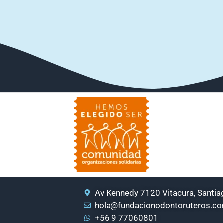
Av Kennedy 7120 Vitacura, Santiag
hola@fundacionodontoruteros.c
+56 9 77060801