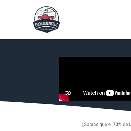
¿Sabías que el
70%
de l