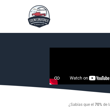
¿Sabías que el
70%
de l