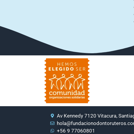
Av Kennedy 7120 Vitacura, Santiag
hola@fundacionodontoruteros.c
+56 9 77060801