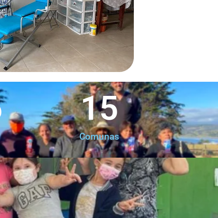
6
15
Comunas