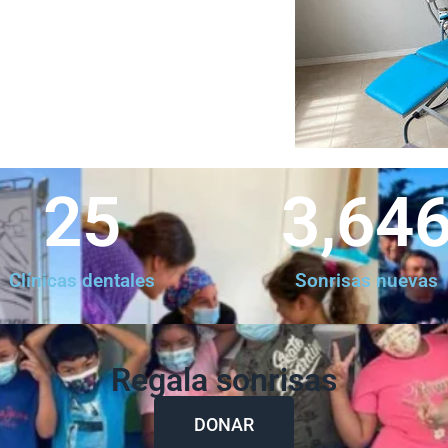
25
3,64
Clínicas dentales
Sonrisas nuevas
Regala sonrisas
DONAR