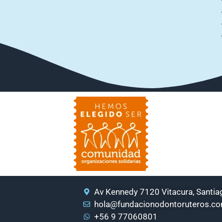
Av Kennedy 7120 Vitacura, Santiag
hola@fundacionodontoruteros.c
+56 9 77060801