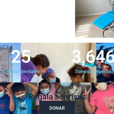
25
3,64
Clínicas dentales
Sonrisas nuevas
Regala sonrisas
DONAR