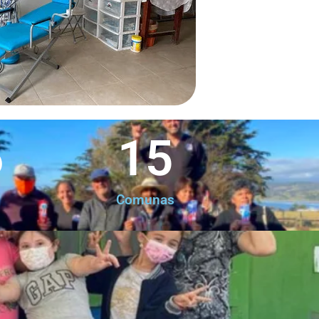
6
15
Comunas