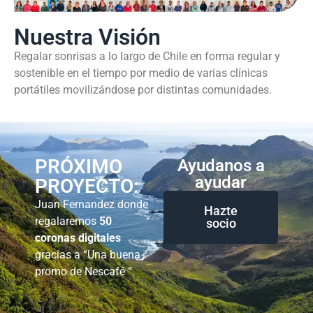
Nuestra Visión
Regalar sonrisas a lo largo de Chile en forma regular y
sostenible en el tiempo por medio de varias clínicas
portátiles movilizándose por distintas comunidades.
PRÓXIMO
Ayudanos a
ayudar
PROYECTO:
Juan Fernandez donde
Hazte
regalaremos
50
socio
coronas digitales
gracias a “Una buena
promo de Nescafé “