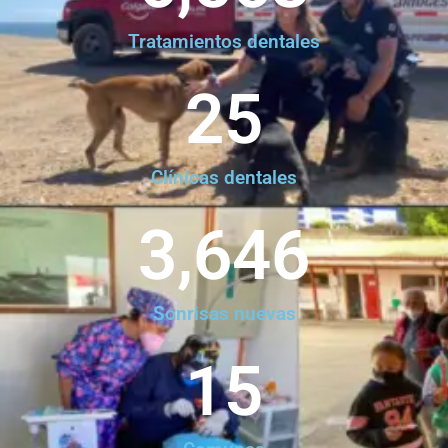
Tratamientos dentales
25
Clínicas dentales
3,646
Sonrisas nuevas
15