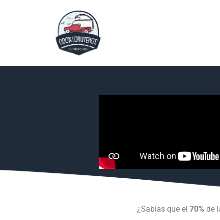
¿Sabías que el
70%
de l