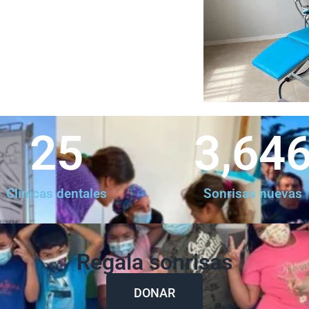
25
3,64
Clínicas dentales
Sonrisas nuevas
Regala sonrisas
DONAR