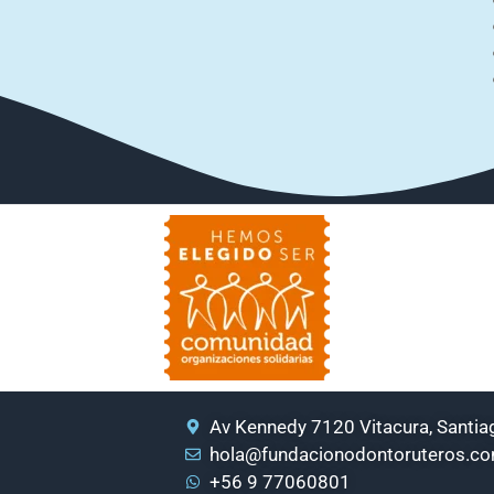
Av Kennedy 7120 Vitacura, Santiag
hola@fundacionodontoruteros.c
+56 9 77060801