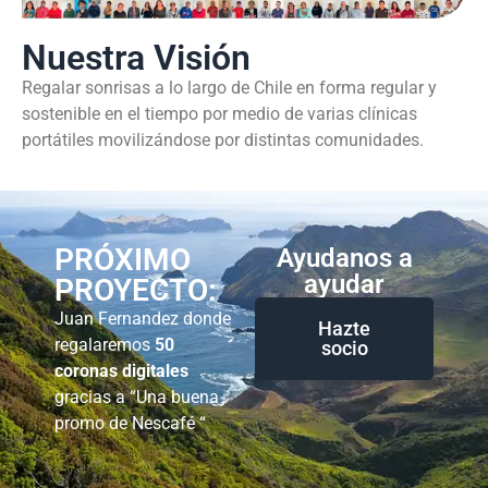
Nuestra Visión
Regalar sonrisas a lo largo de Chile en forma regular y
sostenible en el tiempo por medio de varias clínicas
portátiles movilizándose por distintas comunidades.
PRÓXIMO
Ayudanos a
ayudar
PROYECTO:
Juan Fernandez donde
Hazte
regalaremos
50
socio
coronas digitales
gracias a “Una buena
promo de Nescafé “