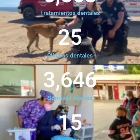
Tratamientos dentales
25
Clínicas dentales
3,646
Sonrisas nuevas
15