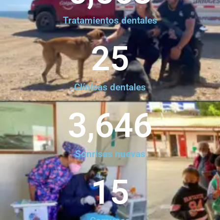
Tratamientos dentales
25
Clínicas dentales
3,646
Sonrisas nuevas
15