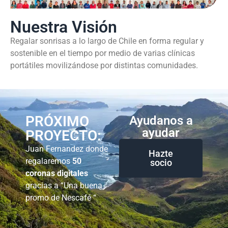
Nuestra Visión
Regalar sonrisas a lo largo de Chile en forma regular y
sostenible en el tiempo por medio de varias clínicas
portátiles movilizándose por distintas comunidades.
PRÓXIMO
Ayudanos a
ayudar
PROYECTO:
Juan Fernandez donde
Hazte
regalaremos
50
socio
coronas digitales
gracias a “Una buena
promo de Nescafé “