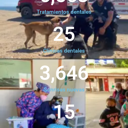
Tratamientos dentales
25
Clínicas dentales
3,646
Sonrisas nuevas
15