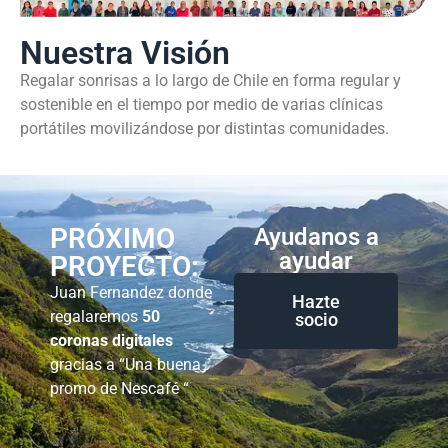
Nuestra Visión
Regalar sonrisas a lo largo de Chile en forma regular y
sostenible en el tiempo por medio de varias clínicas
portátiles movilizándose por distintas comunidades.
PRÓXIMO
Ayudanos a
ayudar
PROYECTO:
Juan Fernandez donde
Hazte
regalaremos
50
socio
coronas digitales
gracias a “Una buena
promo de Nescafé “