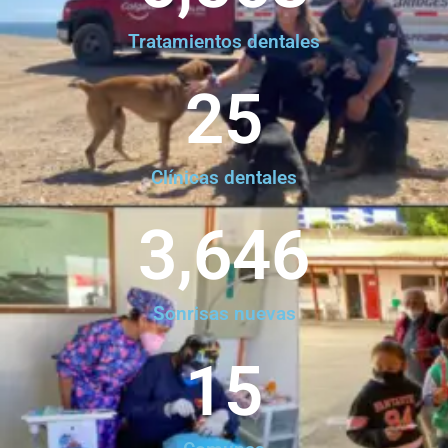
Tratamientos dentales
25
Clínicas dentales
3,646
Sonrisas nuevas
15