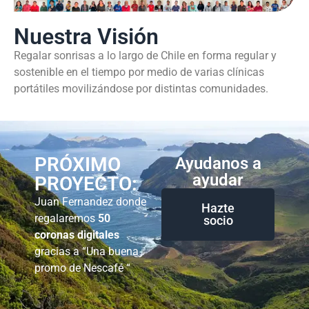
Nuestra Visión
Regalar sonrisas a lo largo de Chile en forma regular y
sostenible en el tiempo por medio de varias clínicas
portátiles movilizándose por distintas comunidades.
PRÓXIMO
Ayudanos a
ayudar
PROYECTO:
Juan Fernandez donde
Hazte
regalaremos
50
socio
coronas digitales
gracias a “Una buena
promo de Nescafé “