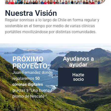
Nuestra Visión
Regalar sonrisas a lo largo de Chile en forma regular y
sostenible en el tiempo por medio de varias clínicas
portátiles movilizándose por distintas comunidades.
PRÓXIMO
Ayudanos a
ayudar
PROYECTO:
Juan Fernandez donde
Hazte
regalaremos
50
socio
coronas digitales
gracias a “Una buena
promo de Nescafé “