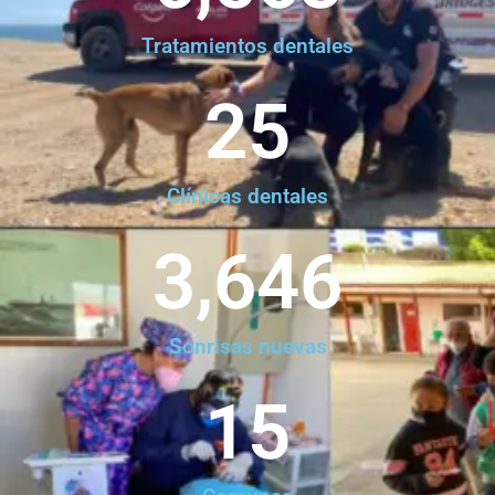
Tratamientos dentales
25
Clínicas dentales
3,646
Sonrisas nuevas
15