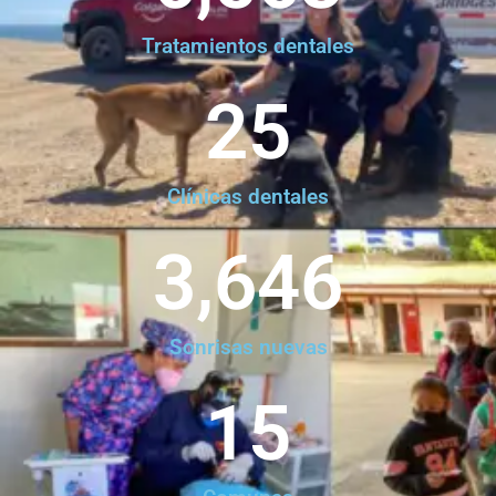
Tratamientos dentales
25
Clínicas dentales
3,646
Sonrisas nuevas
15