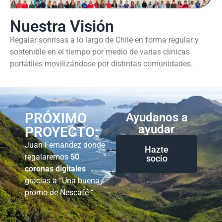
Nuestra Visión
Regalar sonrisas a lo largo de Chile en forma regular y
sostenible en el tiempo por medio de varias clínicas
portátiles movilizándose por distintas comunidades.
PRÓXIMO
Ayudanos a
ayudar
PROYECTO:
Juan Fernandez donde
Hazte
regalaremos
50
socio
coronas digitales
gracias a “Una buena
promo de Nescafé “