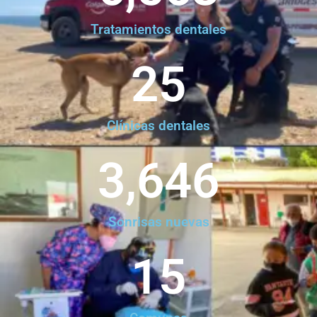
Tratamientos dentales
25
Clínicas dentales
3,646
Sonrisas nuevas
15