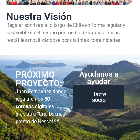
Nuestra Visión
Regalar sonrisas a lo largo de Chile en forma regular y
sostenible en el tiempo por medio de varias clínicas
portátiles movilizándose por distintas comunidades.
PRÓXIMO
Ayudanos a
ayudar
PROYECTO:
Juan Fernandez donde
Hazte
regalaremos
50
socio
coronas digitales
gracias a “Una buena
promo de Nescafé “