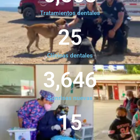
Tratamientos dentales
25
Clínicas dentales
3,646
Sonrisas nuevas
15