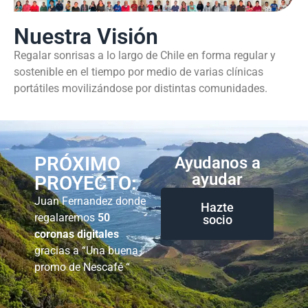
Nuestra Visión
Regalar sonrisas a lo largo de Chile en forma regular y
sostenible en el tiempo por medio de varias clínicas
portátiles movilizándose por distintas comunidades.
PRÓXIMO
Ayudanos a
ayudar
PROYECTO:
Juan Fernandez donde
Hazte
regalaremos
50
socio
coronas digitales
gracias a “Una buena
promo de Nescafé “