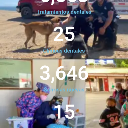
Tratamientos dentales
25
Clínicas dentales
3,646
Sonrisas nuevas
15