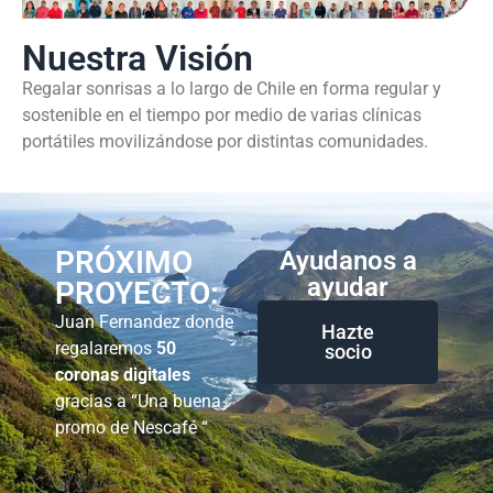
Nuestra Visión
Regalar sonrisas a lo largo de Chile en forma regular y
sostenible en el tiempo por medio de varias clínicas
portátiles movilizándose por distintas comunidades.
PRÓXIMO
Ayudanos a
ayudar
PROYECTO:
Juan Fernandez donde
Hazte
regalaremos
50
socio
coronas digitales
gracias a “Una buena
promo de Nescafé “