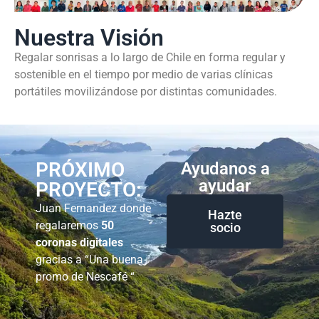
Nuestra Visión
Regalar sonrisas a lo largo de Chile en forma regular y
sostenible en el tiempo por medio de varias clínicas
portátiles movilizándose por distintas comunidades.
PRÓXIMO
Ayudanos a
ayudar
PROYECTO:
Juan Fernandez donde
Hazte
regalaremos
50
socio
coronas digitales
gracias a “Una buena
promo de Nescafé “