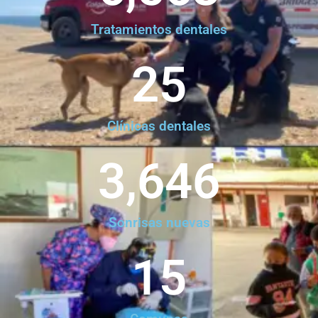
Tratamientos dentales
25
Clínicas dentales
3,646
Sonrisas nuevas
15