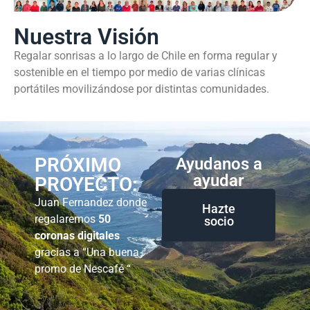
Nuestra Visión
Regalar sonrisas a lo largo de Chile en forma regular y
sostenible en el tiempo por medio de varias clínicas
portátiles movilizándose por distintas comunidades.
PRÓXIMO
Ayudanos a
ayudar
PROYECTO:
Juan Fernandez donde
Hazte
regalaremos
50
socio
coronas digitales
gracias a “Una buena
promo de Nescafé “