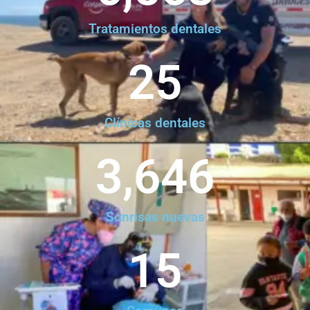
Tratamientos dentales
25
Clínicas dentales
3,646
Sonrisas nuevas
15