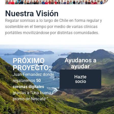
Nuestra Visión
Regalar sonrisas a lo largo de Chile en forma regular y
sostenible en el tiempo por medio de varias clínicas
portátiles movilizándose por distintas comunidades.
PRÓXIMO
Ayudanos a
ayudar
PROYECTO:
Juan Fernandez donde
Hazte
regalaremos
50
socio
coronas digitales
gracias a “Una buena
promo de Nescafé “