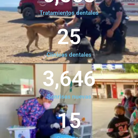
Tratamientos dentales
25
Clínicas dentales
3,646
Sonrisas nuevas
15