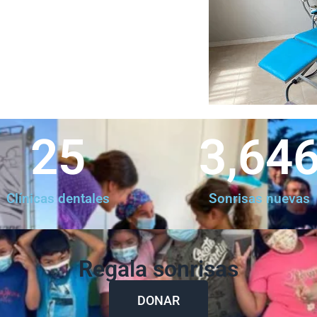
25
3,64
Clínicas dentales
Sonrisas nuevas
Regala sonrisas
DONAR