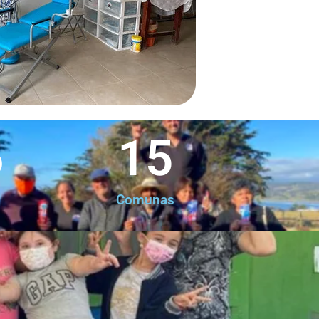
6
15
Comunas