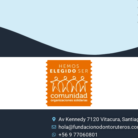
Av Kennedy 7120 Vitacura, Santiag
hola@fundacionodontoruteros.c
+56 9 77060801