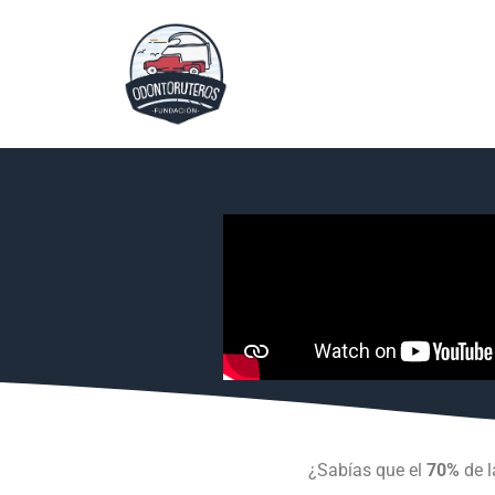
¿Sabías que el
70%
de l