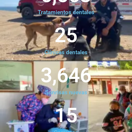
Tratamientos dentales
25
Clínicas dentales
3,646
Sonrisas nuevas
15