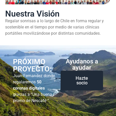
Nuestra Visión
Regalar sonrisas a lo largo de Chile en forma regular y
sostenible en el tiempo por medio de varias clínicas
portátiles movilizándose por distintas comunidades.
PRÓXIMO
Ayudanos a
ayudar
PROYECTO:
Juan Fernandez donde
Hazte
regalaremos
50
socio
coronas digitales
gracias a “Una buena
promo de Nescafé “