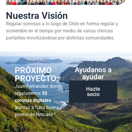
Nuestra Visión
Regalar sonrisas a lo largo de Chile en forma regular y
sostenible en el tiempo por medio de varias clínicas
portátiles movilizándose por distintas comunidades.
PRÓXIMO
Ayudanos a
ayudar
PROYECTO:
Juan Fernandez donde
Hazte
regalaremos
50
socio
coronas digitales
gracias a “Una buena
promo de Nescafé “