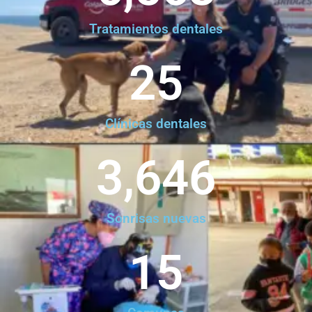
Tratamientos dentales
25
Clínicas dentales
3,646
Sonrisas nuevas
15