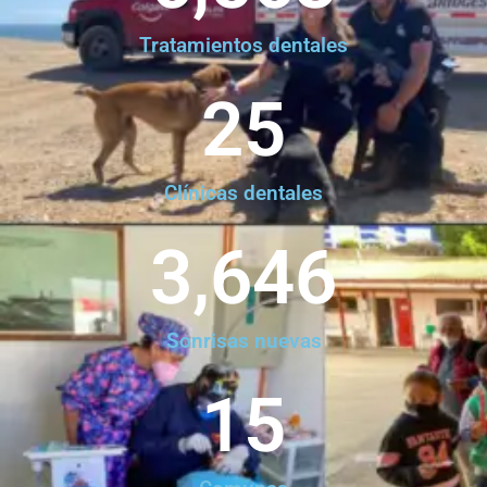
Tratamientos dentales
25
Clínicas dentales
3,646
Sonrisas nuevas
15