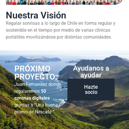
Nuestra Visión
Regalar sonrisas a lo largo de Chile en forma regular y
sostenible en el tiempo por medio de varias clínicas
portátiles movilizándose por distintas comunidades.
PRÓXIMO
Ayudanos a
ayudar
PROYECTO:
Juan Fernandez donde
Hazte
regalaremos
50
socio
coronas digitales
gracias a “Una buena
promo de Nescafé “