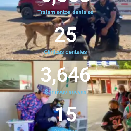
Tratamientos dentales
25
Clínicas dentales
3,646
Sonrisas nuevas
15