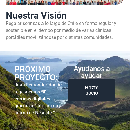
Nuestra Visión
Regalar sonrisas a lo largo de Chile en forma regular y
sostenible en el tiempo por medio de varias clínicas
portátiles movilizándose por distintas comunidades.
PRÓXIMO
Ayudanos a
ayudar
PROYECTO:
Juan Fernandez donde
Hazte
regalaremos
50
socio
coronas digitales
gracias a “Una buena
promo de Nescafé “