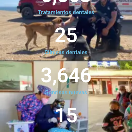
Tratamientos dentales
25
Clínicas dentales
3,646
Sonrisas nuevas
15