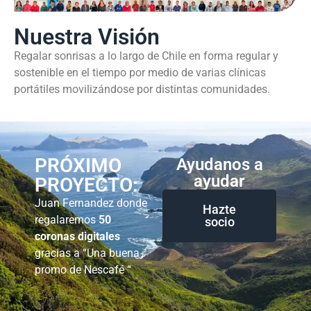
Nuestra Visión
Regalar sonrisas a lo largo de Chile en forma regular y
sostenible en el tiempo por medio de varias clínicas
portátiles movilizándose por distintas comunidades.
PRÓXIMO
Ayudanos a
ayudar
PROYECTO:
Juan Fernandez donde
Hazte
regalaremos
50
socio
coronas digitales
gracias a “Una buena
promo de Nescafé “