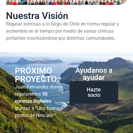
Nuestra Visión
Regalar sonrisas a lo largo de Chile en forma regular y
sostenible en el tiempo por medio de varias clínicas
portátiles movilizándose por distintas comunidades.
PRÓXIMO
Ayudanos a
ayudar
PROYECTO:
Juan Fernandez donde
Hazte
regalaremos
50
socio
coronas digitales
gracias a “Una buena
promo de Nescafé “