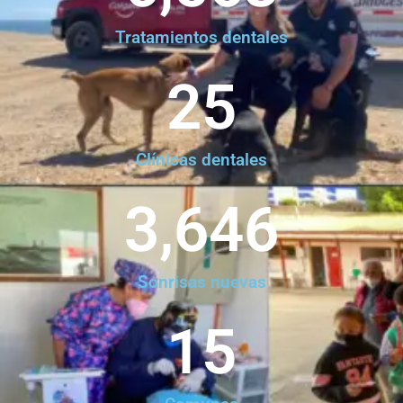
Tratamientos dentales
25
Clínicas dentales
3,646
Sonrisas nuevas
15