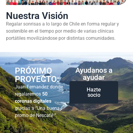
Nuestra Visión
Regalar sonrisas a lo largo de Chile en forma regular y
sostenible en el tiempo por medio de varias clínicas
portátiles movilizándose por distintas comunidades.
PRÓXIMO
Ayudanos a
ayudar
PROYECTO:
Juan Fernandez donde
Hazte
regalaremos
50
socio
coronas digitales
gracias a “Una buena
promo de Nescafé “