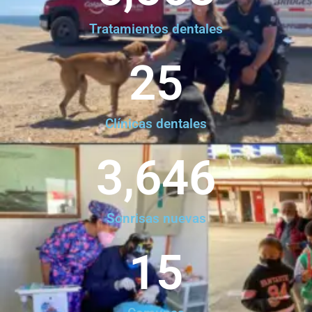
Tratamientos dentales
25
Clínicas dentales
3,646
Sonrisas nuevas
15