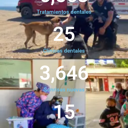
Tratamientos dentales
25
Clínicas dentales
3,646
Sonrisas nuevas
15