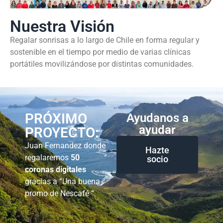
Nuestra Visión
Regalar sonrisas a lo largo de Chile en forma regular y
sostenible en el tiempo por medio de varias clínicas
portátiles movilizándose por distintas comunidades.
PRÓXIMO
Ayudanos a
ayudar
PROYECTO:
Juan Fernandez donde
Hazte
regalaremos
50
socio
coronas digitales
gracias a “Una buena
promo de Nescafé “