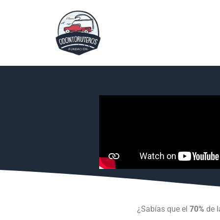
¿Sabías que el
70%
de l