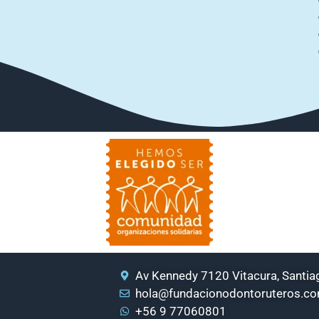
Av Kennedy 7120 Vitacura, Santiag
hola@fundacionodontoruteros.c
+56 9 77060801