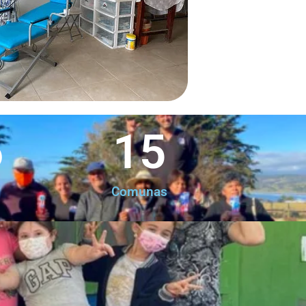
6
15
Comunas