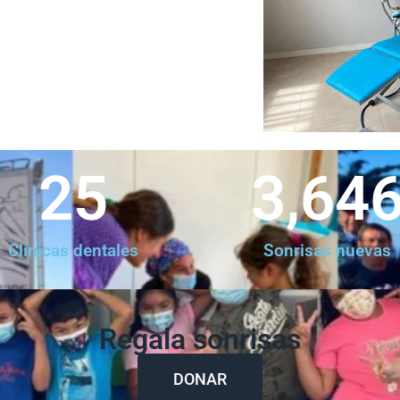
25
3,64
Clínicas dentales
Sonrisas nuevas
Regala sonrisas
DONAR