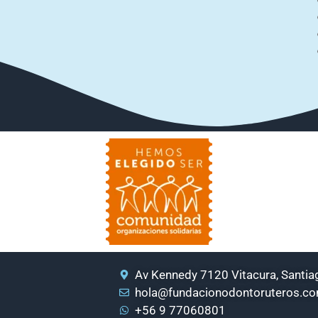
Av Kennedy 7120 Vitacura, Santiag
hola@fundacionodontoruteros.c
+56 9 77060801