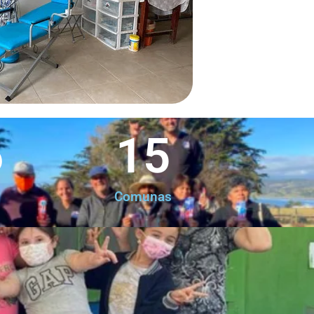
6
15
Comunas