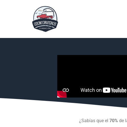
¿Sabías que el
70%
de l