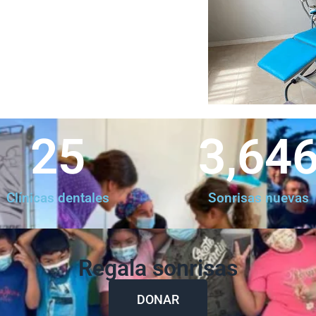
25
3,64
Clínicas dentales
Sonrisas nuevas
Regala sonrisas
DONAR