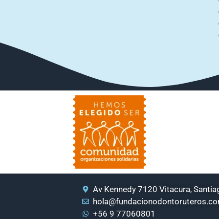
Av Kennedy 7120 Vitacura, Santiag
hola@fundacionodontoruteros.c
+56 9 77060801