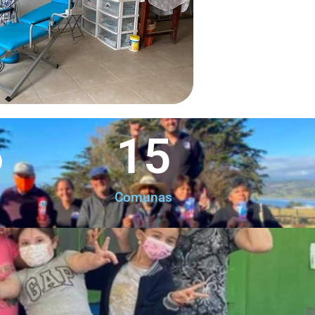
6
15
Comunas