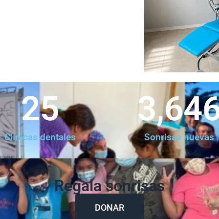
25
3,64
Clínicas dentales
Sonrisas nuevas
Regala sonrisas
DONAR