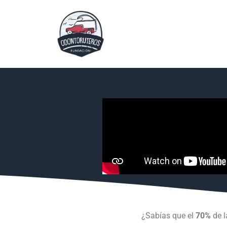
¿Sabías que el
70%
de l