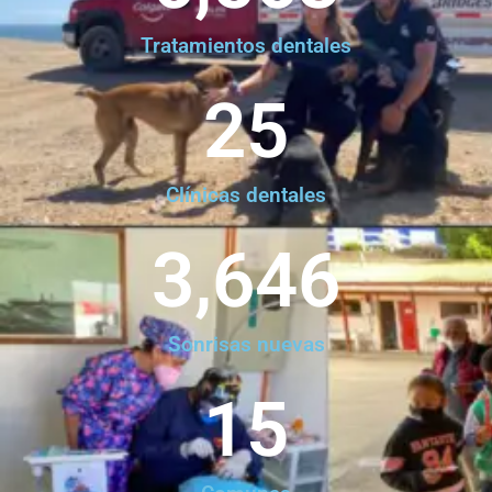
Tratamientos dentales
25
Clínicas dentales
3,646
Sonrisas nuevas
15