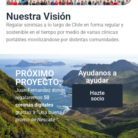
Nuestra Visión
Regalar sonrisas a lo largo de Chile en forma regular y
sostenible en el tiempo por medio de varias clínicas
portátiles movilizándose por distintas comunidades.
PRÓXIMO
Ayudanos a
ayudar
PROYECTO:
Juan Fernandez donde
Hazte
regalaremos
50
socio
coronas digitales
gracias a “Una buena
promo de Nescafé “