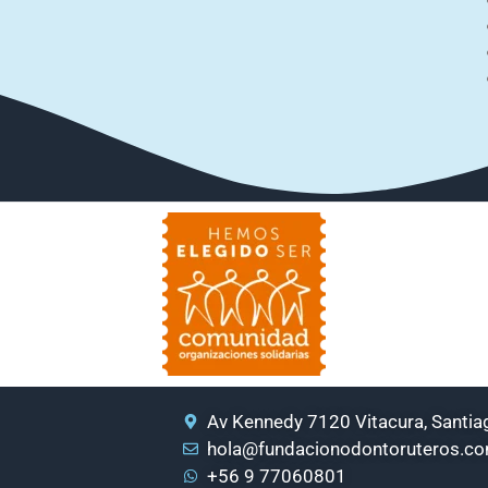
Av Kennedy 7120 Vitacura, Santiag
hola@fundacionodontoruteros.c
+56 9 77060801