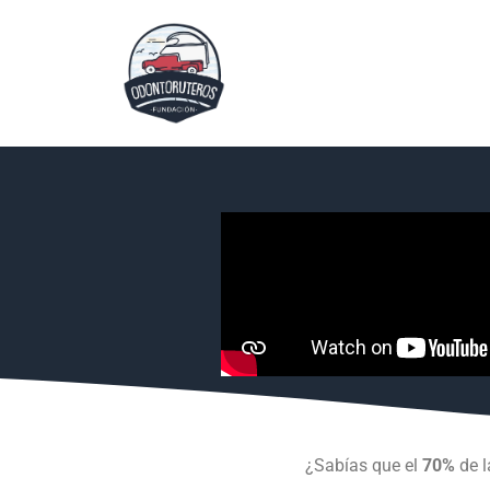
¿Sabías que el
70%
de l