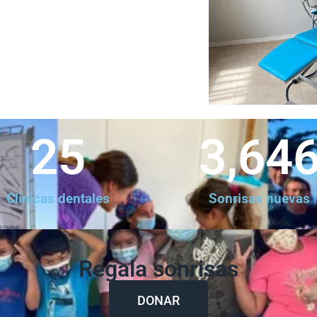
25
3,64
Clínicas dentales
Sonrisas nuevas
Regala sonrisas
DONAR