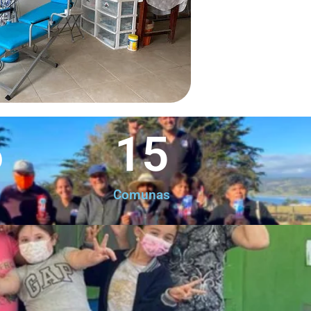
6
15
Comunas