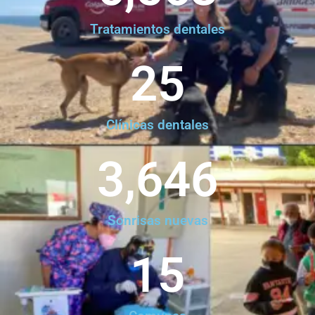
Tratamientos dentales
25
Clínicas dentales
3,646
Sonrisas nuevas
15