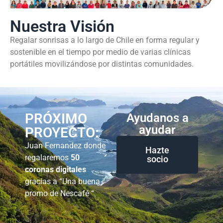
Nuestra Visión
Regalar sonrisas a lo largo de Chile en forma regular y
sostenible en el tiempo por medio de varias clínicas
portátiles movilizándose por distintas comunidades.
PRÓXIMO
Ayudanos a
ayudar
PROYECTO:
Juan Fernandez donde
Hazte
regalaremos
50
socio
coronas digitales
gracias a “Una buena
promo de Nescafé “