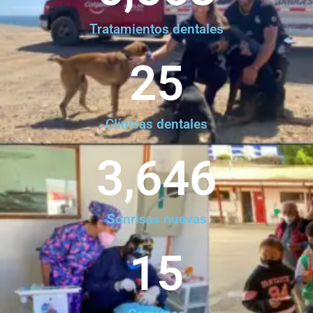
Tratamientos dentales
25
Clínicas dentales
3,646
Sonrisas nuevas
15