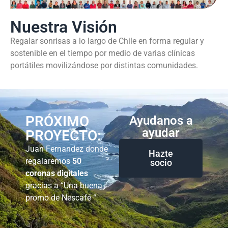
Nuestra Visión
Regalar sonrisas a lo largo de Chile en forma regular y
sostenible en el tiempo por medio de varias clínicas
portátiles movilizándose por distintas comunidades.
PRÓXIMO
Ayudanos a
ayudar
PROYECTO:
Juan Fernandez donde
Hazte
regalaremos
50
socio
coronas digitales
gracias a “Una buena
promo de Nescafé “