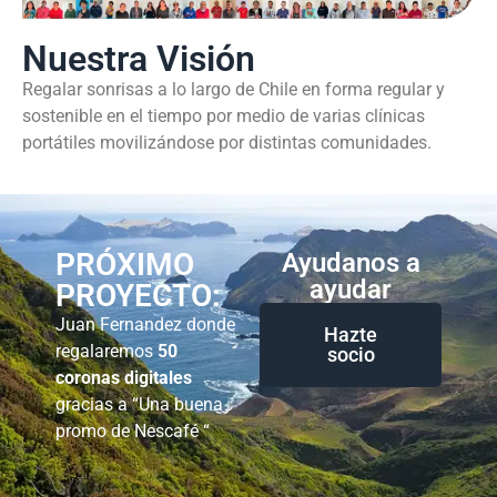
Nuestra Visión
Regalar sonrisas a lo largo de Chile en forma regular y
sostenible en el tiempo por medio de varias clínicas
portátiles movilizándose por distintas comunidades.
PRÓXIMO
Ayudanos a
ayudar
PROYECTO:
Juan Fernandez donde
Hazte
regalaremos
50
socio
coronas digitales
gracias a “Una buena
promo de Nescafé “