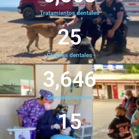
Tratamientos dentales
25
Clínicas dentales
3,646
Sonrisas nuevas
15