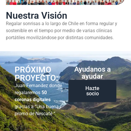
Nuestra Visión
Regalar sonrisas a lo largo de Chile en forma regular y
sostenible en el tiempo por medio de varias clínicas
portátiles movilizándose por distintas comunidades.
PRÓXIMO
Ayudanos a
ayudar
PROYECTO:
Juan Fernandez donde
Hazte
regalaremos
50
socio
coronas digitales
gracias a “Una buena
promo de Nescafé “