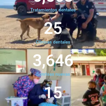
Tratamientos dentales
25
Clínicas dentales
3,646
Sonrisas nuevas
15