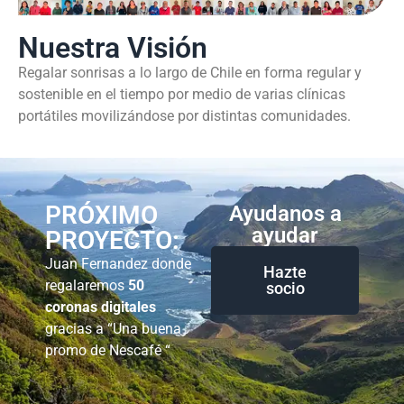
Nuestra Visión
Regalar sonrisas a lo largo de Chile en forma regular y
sostenible en el tiempo por medio de varias clínicas
portátiles movilizándose por distintas comunidades.
PRÓXIMO
Ayudanos a
ayudar
PROYECTO:
Juan Fernandez donde
Hazte
regalaremos
50
socio
coronas digitales
gracias a “Una buena
promo de Nescafé “