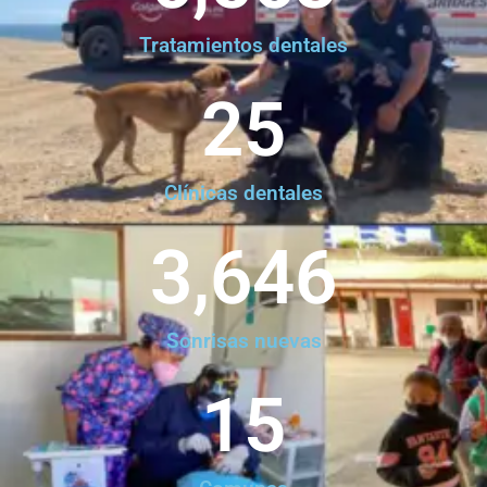
Tratamientos dentales
25
Clínicas dentales
3,646
Sonrisas nuevas
15